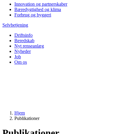
Innovation og partnerskaber
Bæredygtighed og klima
Forbrug og byggeri
Selvbetjening
Driftsinfo
Beredskab
Nyt renseanlæg
Nyheder
Job
Om os
Hjem
Publikationer
Publikationer