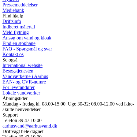
Pressemeddelelser
Mediebank
Find hjælp
Driftsinfo
Indberet målertal
Meld flytning
Ansøg om vand og kloak
Find en stophane
FAQ - Spørgsmål og svar
Kontakt os
Se også
International website
Besøgstjenesten
Vandværkerne i Aarhus
EAN- og CVR-numre
For leverandører
Lokale vandværker
Åbningstider
Mandag - fredag kl. 08.00-15.00. Uge 30-32: 08.00-12.00 ved ikke-
akutte henvendelser
Support
Telefon 89 47 10 00
aarhusvand@aarhusvand.dk
Driftvagt hele døgnet
Telefon 89 47 10 00