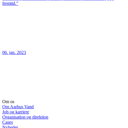
fremtid.”
06. jan. 2023
Om os
Om Aarhus Vand
Job og karriere
Organisation og direktion
Cases
Nyheder