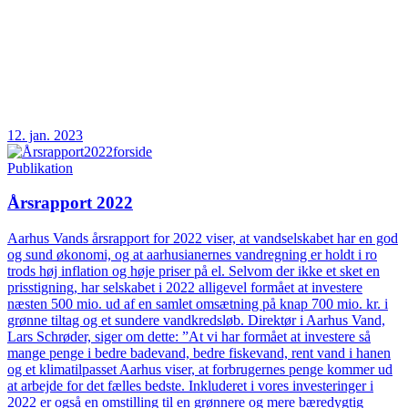
12. jan. 2023
Publikation
Årsrapport 2022
Aarhus Vands årsrapport for 2022 viser, at vandselskabet har en god
og sund økonomi, og at aarhusianernes vandregning er holdt i ro
trods høj inflation og høje priser på el. Selvom der ikke et sket en
prisstigning, har selskabet i 2022 alligevel formået at investere
næsten 500 mio. ud af en samlet omsætning på knap 700 mio. kr. i
grønne tiltag og et sundere vandkredsløb. Direktør i Aarhus Vand,
Lars Schrøder, siger om dette: ”At vi har formået at investere så
mange penge i bedre badevand, bedre fiskevand, rent vand i hanen
og et klimatilpasset Aarhus viser, at forbrugernes penge kommer ud
at arbejde for det fælles bedste. Inkluderet i vores investeringer i
2022 er også en omstilling til en grønnere og mere bæredygtig