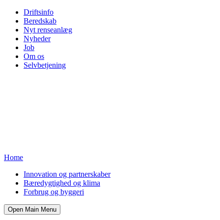
Driftsinfo
Beredskab
Nyt renseanlæg
Nyheder
Job
Om os
Selvbetjening
Home
Innovation og partnerskaber
Bæredygtighed og klima
Forbrug og byggeri
Open Main Menu