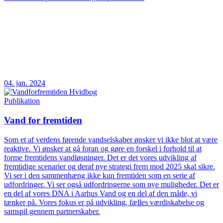
04. jan. 2024
Publikation
Vand for fremtiden
Som et af verdens førende vandselskaber ønsker vi ikke blot at være
reaktive. Vi ønsker at gå foran og gøre en forskel i forhold til at
forme fremtidens vandløsninger. Det er det vores udvikling af
fremtidige scenarier og deraf nye strategi frem mod 2025 skal sikre.
Vi ser i den sammenhæng ikke kun fremtiden som en serie af
udfordringer. Vi ser også udfordringerne som nye muligheder. Det er
en del af vores DNA i Aarhus Vand og en del af den måde, vi
tænker på. Vores fokus er på udvikling, fælles værdiskabelse og
samspil gennem partnerskaber.