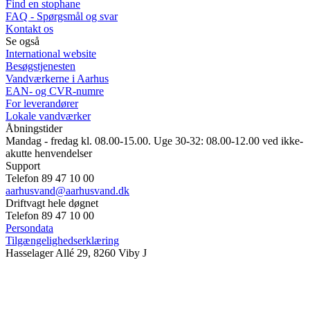
Find en stophane
FAQ - Spørgsmål og svar
Kontakt os
Se også
International website
Besøgstjenesten
Vandværkerne i Aarhus
EAN- og CVR-numre
For leverandører
Lokale vandværker
Åbningstider
Mandag - fredag kl. 08.00-15.00. Uge 30-32: 08.00-12.00 ved ikke-
akutte henvendelser
Support
Telefon 89 47 10 00
aarhusvand@aarhusvand.dk
Driftvagt hele døgnet
Telefon 89 47 10 00
Persondata
Tilgængelighedserklæring
Hasselager Allé 29, 8260 Viby J