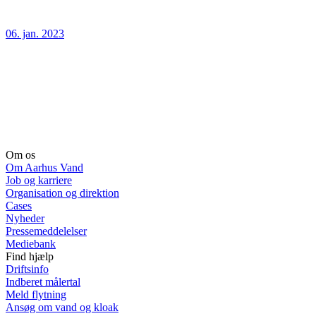
06. jan. 2023
Om os
Om Aarhus Vand
Job og karriere
Organisation og direktion
Cases
Nyheder
Pressemeddelelser
Mediebank
Find hjælp
Driftsinfo
Indberet målertal
Meld flytning
Ansøg om vand og kloak