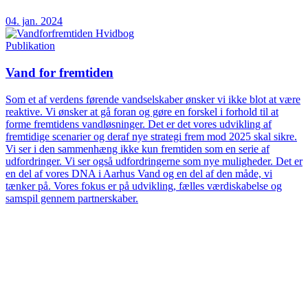
04. jan. 2024
Publikation
Vand for fremtiden
Som et af verdens førende vandselskaber ønsker vi ikke blot at være
reaktive. Vi ønsker at gå foran og gøre en forskel i forhold til at
forme fremtidens vandløsninger. Det er det vores udvikling af
fremtidige scenarier og deraf nye strategi frem mod 2025 skal sikre.
Vi ser i den sammenhæng ikke kun fremtiden som en serie af
udfordringer. Vi ser også udfordringerne som nye muligheder. Det er
en del af vores DNA i Aarhus Vand og en del af den måde, vi
tænker på. Vores fokus er på udvikling, fælles værdiskabelse og
samspil gennem partnerskaber.