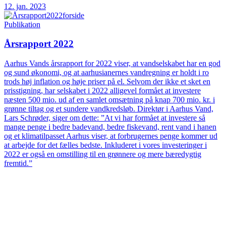
12. jan. 2023
Publikation
Årsrapport 2022
Aarhus Vands årsrapport for 2022 viser, at vandselskabet har en god
og sund økonomi, og at aarhusianernes vandregning er holdt i ro
trods høj inflation og høje priser på el. Selvom der ikke et sket en
prisstigning, har selskabet i 2022 alligevel formået at investere
næsten 500 mio. ud af en samlet omsætning på knap 700 mio. kr. i
grønne tiltag og et sundere vandkredsløb. Direktør i Aarhus Vand,
Lars Schrøder, siger om dette: ”At vi har formået at investere så
mange penge i bedre badevand, bedre fiskevand, rent vand i hanen
og et klimatilpasset Aarhus viser, at forbrugernes penge kommer ud
at arbejde for det fælles bedste. Inkluderet i vores investeringer i
2022 er også en omstilling til en grønnere og mere bæredygtig
fremtid.”