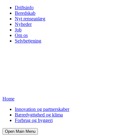
Driftsinfo
Beredskab
Nyt renseanlæg
Nyheder
Job
Om os
Selvbetjening
Home
Innovation og partnerskaber
Bæredygtighed og klima
Forbrug og byggeri
Open Main Menu