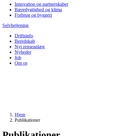
Innovation og partnerskaber
Bæredygtighed og klima
Forbrug og byggeri
Selvbetjening
Driftsinfo
Beredskab
Nyt renseanlæg
Nyheder
Job
Om os
Hjem
Publikationer
Publikationer