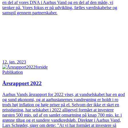
en del af vores DNA i Aarhus Vand og en del af den måde, vi
tænker på. Vores fokus er på udvikling, fælles værdiskabelse og
samspil gennem partnerskaber.
12. jan. 2023
Publikation
Årsrapport 2022
Aarhus Vands årsrapport for 2022 viser, at vandselskabet har en god
og sund økonomi, og at aarhusianernes vandregning er holdt i ro
trods høj inflation og høje priser på el. Selvom der ikke et sket en
prisstigning, har selskabet i 2022 alligevel formået at investere
næsten 500 mio. ud af en samlet omsætning på knap 700 mio. kr. i
grønne tiltag og et sundere vandkredsløb. Direktør i Aarhus Vand,
Lars Schrøder, siger om dette: ”At vi har formået at investere så