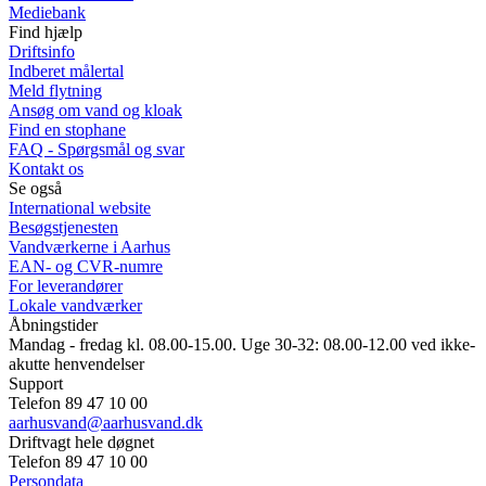
Mediebank
Find hjælp
Driftsinfo
Indberet målertal
Meld flytning
Ansøg om vand og kloak
Find en stophane
FAQ - Spørgsmål og svar
Kontakt os
Se også
International website
Besøgstjenesten
Vandværkerne i Aarhus
EAN- og CVR-numre
For leverandører
Lokale vandværker
Åbningstider
Mandag - fredag kl. 08.00-15.00. Uge 30-32: 08.00-12.00 ved ikke-
akutte henvendelser
Support
Telefon 89 47 10 00
aarhusvand@aarhusvand.dk
Driftvagt hele døgnet
Telefon 89 47 10 00
Persondata