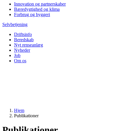
Innovation og partnerskaber
Bæredygtighed og klima
Forbrug og byggeri
Selvbetjening
Driftsinfo
Beredskab
Nyt renseanlæg
Nyheder
Job
Om os
Hjem
Publikationer
Publikationer