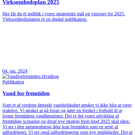
Virksomhedsplan 2025
Her får du et indblik i vores strategiske mål og visioner for 2025.
Virksomhedsplanen er en digital publikation.
04. jan. 2024
Publikation
Vand for fremtiden
Som et af verdens førende vandselskaber ønsker vi ikke blot at være
reaktive. Vi ønsker at gå foran og gøre en forskel i forhold til at
forme fremtidens vandløsninger. Det er det vores udvikling af
fremtidige scenarier og deraf nye strategi frem mod 2025 skal sikre.
Vi ser i den sammenhæng ikke kun fremtiden som en serie af
udfordringer. Vi ser også udfordringerne som nye muligheder. Det er