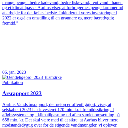
mange penge i bedre badevand, bedre fiskevand, rent vand i hanen
og et klimatilpasset Aarhus viser, at forbrugernes penge kommer ud
at arbejde for det fælles bedste. Inkluderet i vores investeringer i
2022 er også en omstilling til en grønnere og mere bæredygtig
fremtid.”
06. jan. 2023
Publikation
Årsrapport 2023
Aarhus Vands årsrapport, der netop er offentliggjort, viser, at
selskabet i 2023 har investeret 170 mio. kr. i fremtidssikring af
afløbssystemet og i klimatilpasning ud af en samlet omsætning på
658 mio. kr. Det skal være med til at sikre, at Aarhus bliver mere
modstandsdygtig over for de stigende vandmængder, vi oplever.