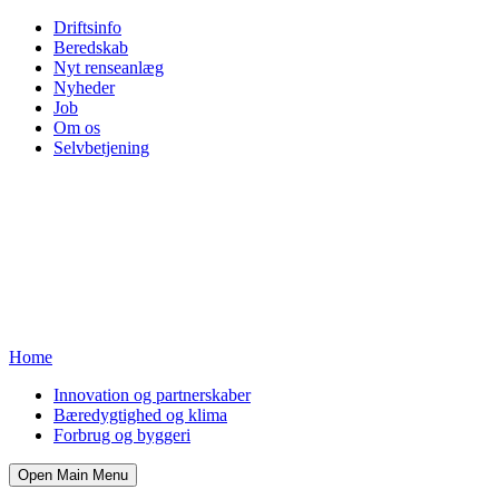
Driftsinfo
Beredskab
Nyt renseanlæg
Nyheder
Job
Om os
Selvbetjening
Home
Innovation og partnerskaber
Bæredygtighed og klima
Forbrug og byggeri
Open Main Menu