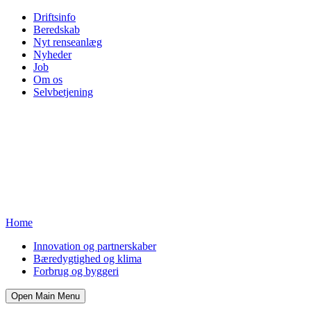
Driftsinfo
Beredskab
Nyt renseanlæg
Nyheder
Job
Om os
Selvbetjening
Home
Innovation og partnerskaber
Bæredygtighed og klima
Forbrug og byggeri
Open Main Menu