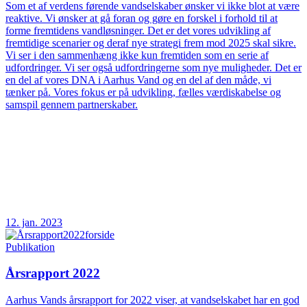
Som et af verdens førende vandselskaber ønsker vi ikke blot at være
reaktive. Vi ønsker at gå foran og gøre en forskel i forhold til at
forme fremtidens vandløsninger. Det er det vores udvikling af
fremtidige scenarier og deraf nye strategi frem mod 2025 skal sikre.
Vi ser i den sammenhæng ikke kun fremtiden som en serie af
udfordringer. Vi ser også udfordringerne som nye muligheder. Det er
en del af vores DNA i Aarhus Vand og en del af den måde, vi
tænker på. Vores fokus er på udvikling, fælles værdiskabelse og
samspil gennem partnerskaber.
12. jan. 2023
Publikation
Årsrapport 2022
Aarhus Vands årsrapport for 2022 viser, at vandselskabet har en god