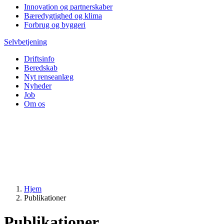
Innovation og partnerskaber
Bæredygtighed og klima
Forbrug og byggeri
Selvbetjening
Driftsinfo
Beredskab
Nyt renseanlæg
Nyheder
Job
Om os
Hjem
Publikationer
Publikationer