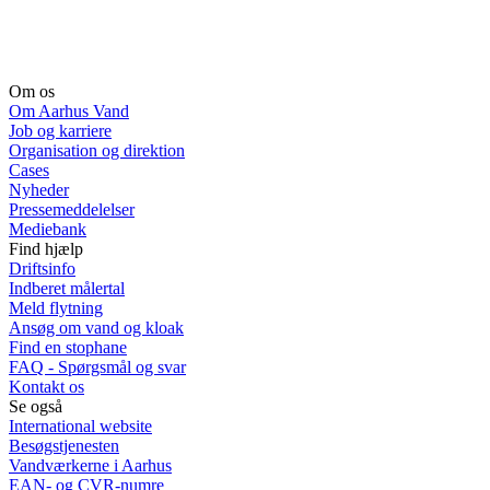
Om os
Om Aarhus Vand
Job og karriere
Organisation og direktion
Cases
Nyheder
Pressemeddelelser
Mediebank
Find hjælp
Driftsinfo
Indberet målertal
Meld flytning
Ansøg om vand og kloak
Find en stophane
FAQ - Spørgsmål og svar
Kontakt os
Se også
International website
Besøgstjenesten
Vandværkerne i Aarhus
EAN- og CVR-numre