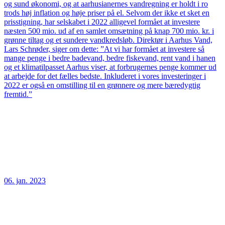
og sund økonomi, og at aarhusianernes vandregning er holdt i ro
trods høj inflation og høje priser på el. Selvom der ikke et sket en
prisstigning, har selskabet i 2022 alligevel formået at investere
næsten 500 mio. ud af en samlet omsætning på knap 700 mio. kr. i
grønne tiltag og et sundere vandkredsløb. Direktør i Aarhus Vand,
Lars Schrøder, siger om dette: ”At vi har formået at investere så
mange penge i bedre badevand, bedre fiskevand, rent vand i hanen
og et klimatilpasset Aarhus viser, at forbrugernes penge kommer ud
at arbejde for det fælles bedste. Inkluderet i vores investeringer i
2022 er også en omstilling til en grønnere og mere bæredygtig
fremtid.”
06. jan. 2023