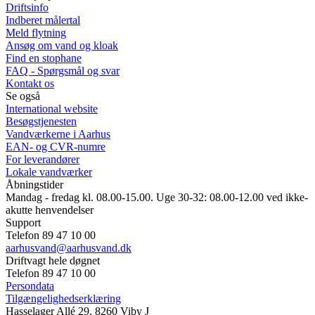
Driftsinfo
Indberet målertal
Meld flytning
Ansøg om vand og kloak
Find en stophane
FAQ - Spørgsmål og svar
Kontakt os
Se også
International website
Besøgstjenesten
Vandværkerne i Aarhus
EAN- og CVR-numre
For leverandører
Lokale vandværker
Åbningstider
Mandag - fredag kl. 08.00-15.00. Uge 30-32: 08.00-12.00 ved ikke-
akutte henvendelser
Support
Telefon 89 47 10 00
aarhusvand@aarhusvand.dk
Driftvagt hele døgnet
Telefon 89 47 10 00
Persondata
Tilgængelighedserklæring
Hasselager Allé 29, 8260 Viby J