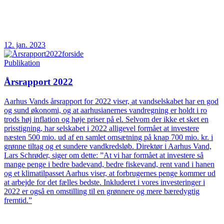
12. jan. 2023
Publikation
Årsrapport 2022
Aarhus Vands årsrapport for 2022 viser, at vandselskabet har en god
og sund økonomi, og at aarhusianernes vandregning er holdt i ro
trods høj inflation og høje priser på el. Selvom der ikke et sket en
prisstigning, har selskabet i 2022 alligevel formået at investere
næsten 500 mio. ud af en samlet omsætning på knap 700 mio. kr. i
grønne tiltag og et sundere vandkredsløb. Direktør i Aarhus Vand,
Lars Schrøder, siger om dette: ”At vi har formået at investere så
mange penge i bedre badevand, bedre fiskevand, rent vand i hanen
og et klimatilpasset Aarhus viser, at forbrugernes penge kommer ud
at arbejde for det fælles bedste. Inkluderet i vores investeringer i
2022 er også en omstilling til en grønnere og mere bæredygtig
fremtid.”