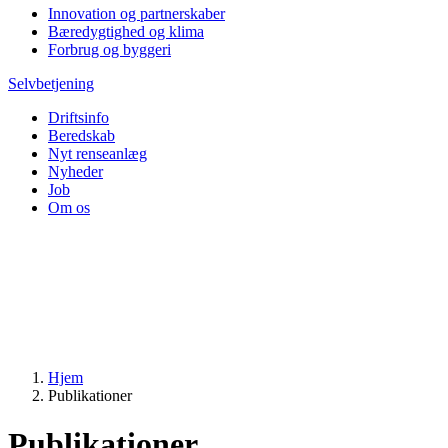
Innovation og partnerskaber
Bæredygtighed og klima
Forbrug og byggeri
Selvbetjening
Driftsinfo
Beredskab
Nyt renseanlæg
Nyheder
Job
Om os
Hjem
Publikationer
Publikationer