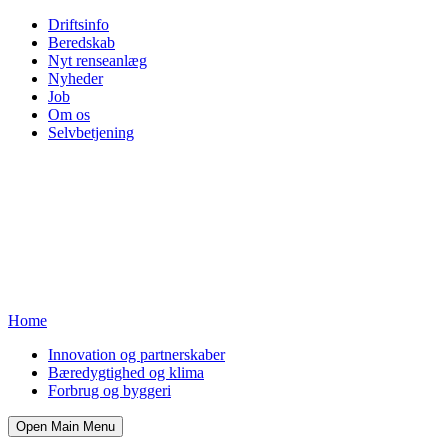
Driftsinfo
Beredskab
Nyt renseanlæg
Nyheder
Job
Om os
Selvbetjening
Home
Innovation og partnerskaber
Bæredygtighed og klima
Forbrug og byggeri
Open Main Menu