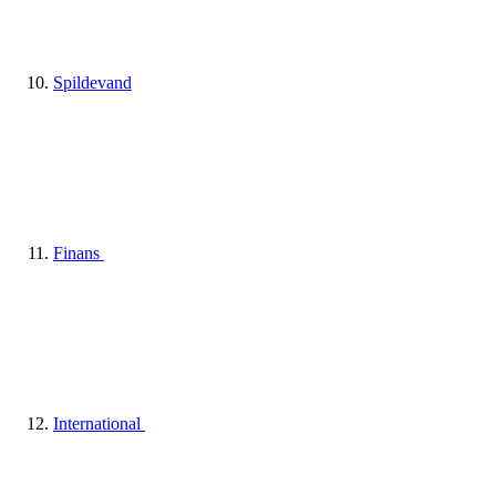
Spildevand
Finans
International