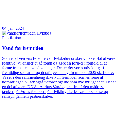
04. jan. 2024
Publikation
Vand for fremtiden
Som et af verdens førende vandselskaber ønsker vi ikke blot at være
reaktive. Vi ønsker at gå foran og gøre en forskel i forhold til at
forme fremtidens vandløsninger. Det er det vores udvikling af
fremtidige scenarier og deraf nye strategi frem mod 2025 skal sikre.
Vi ser i den sammenhæng ikke kun fremtiden som en serie af
udfordringer. Vi ser også udfordringerne som nye muligheder. Det er
en del af vores DNA i Aarhus Vand og en del af den måde, vi
tænker på. Vores fokus er på udvikling, fælles værdiskabelse og
samspil gennem partnerskaber.