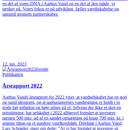
en del af vores DNA i Aarhus Vand og en del af den måde, vi
tænker på. Vores fokus er på udvikling, fælles værdiskabelse og
samspil gennem partnerskaber.
12. jan. 2023
Publikation
Årsrapport 2022
Aarhus Vands årsrapport for 2022 viser, at vandselskabet har en god
og sund økonomi, og at aarhusianernes vandregning er holdt i ro
trods høj inflation og høje priser på el. Selvom der ikke et sket en
prisstigning, har selskabet i 2022 alligevel formået at investere
næsten 500 mio. ud af en samlet omsætning på knap 700 mio. kr. i
grønne tiltag og et sundere vandkredsløb. Direktør i Aarhus Vand,
Lars Schrøder, siger om dette: ”At vi har formået at investere så