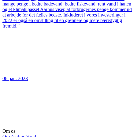
mange penge i bedre badevand, bedre fiskevand, rent vand i hanen
og et klimatilpasset Aarhus viser, at forbrugernes penge kommer ud
at arbejde for det fælles bedste. Inkluderet i vores investeringer i
2022 er også en omstilling til en grønnere og mere bæredygtig
fremtid.”
06. jan. 2023
Om os
Om Aarhus Vand