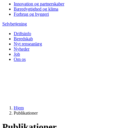
Innovation og partnerskaber
Bæredygtighed og klima
Forbrug og byggeri
Selvbetjening
Driftsinfo
Beredskab
Nyt renseanlæg
Nyheder
Job
Om os
Hjem
Publikationer
Publikationer