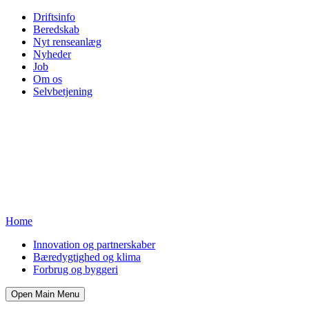
Driftsinfo
Beredskab
Nyt renseanlæg
Nyheder
Job
Om os
Selvbetjening
Home
Innovation og partnerskaber
Bæredygtighed og klima
Forbrug og byggeri
Open Main Menu