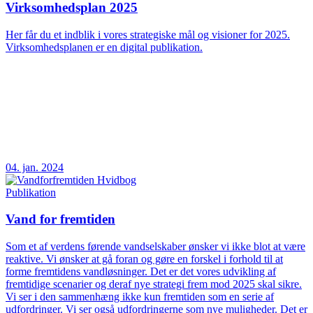
Virksomhedsplan 2025
Her får du et indblik i vores strategiske mål og visioner for 2025.
Virksomhedsplanen er en digital publikation.
04. jan. 2024
Publikation
Vand for fremtiden
Som et af verdens førende vandselskaber ønsker vi ikke blot at være
reaktive. Vi ønsker at gå foran og gøre en forskel i forhold til at
forme fremtidens vandløsninger. Det er det vores udvikling af
fremtidige scenarier og deraf nye strategi frem mod 2025 skal sikre.
Vi ser i den sammenhæng ikke kun fremtiden som en serie af
udfordringer. Vi ser også udfordringerne som nye muligheder. Det er