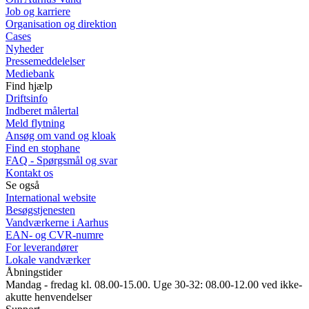
Job og karriere
Organisation og direktion
Cases
Nyheder
Pressemeddelelser
Mediebank
Find hjælp
Driftsinfo
Indberet målertal
Meld flytning
Ansøg om vand og kloak
Find en stophane
FAQ - Spørgsmål og svar
Kontakt os
Se også
International website
Besøgstjenesten
Vandværkerne i Aarhus
EAN- og CVR-numre
For leverandører
Lokale vandværker
Åbningstider
Mandag - fredag kl. 08.00-15.00. Uge 30-32: 08.00-12.00 ved ikke-
akutte henvendelser