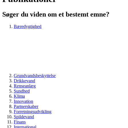
Søger du viden om et bestemt emne?
Bæredygtighed
Grundvandsbeskyttelse
Drikkevand
Renseanlæg
Sundhed
Klima
Innovation
Partnerskaber
Forretningsudvikling
Spildevand
Finans
International