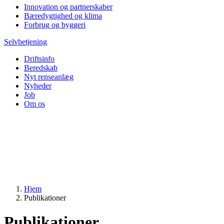
Innovation og partnerskaber
Bæredygtighed og klima
Forbrug og byggeri
Selvbetjening
Driftsinfo
Beredskab
Nyt renseanlæg
Nyheder
Job
Om os
Hjem
Publikationer
Publikationer