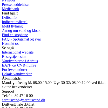
Nyheder
Pressemeddelelser
Mediebank
Find hjælp
Driftsinfo
Indberet målertal
Meld flytning
Ansøg om vand og kloak
Find en stophane
FAQ - Spørgsmål og svar
Kontakt os
Se også
International website
Besøgstjenesten
Vandværkerne i Aarhus
EAN- og CVR-numre
For leverandører
Lokale vandværker
Åbningstider
Mandag - fredag kl. 08.00-15.00. Uge 30-32: 08.00-12.00 ved ikke-
akutte henvendelser
Support
Telefon 89 47 10 00
aarhusvand@aarhusvand.dk
Driftvagt hele døgnet