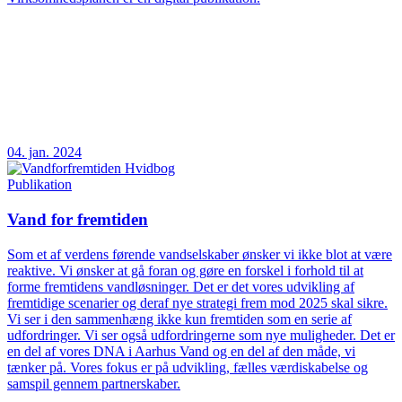
04. jan. 2024
Publikation
Vand for fremtiden
Som et af verdens førende vandselskaber ønsker vi ikke blot at være
reaktive. Vi ønsker at gå foran og gøre en forskel i forhold til at
forme fremtidens vandløsninger. Det er det vores udvikling af
fremtidige scenarier og deraf nye strategi frem mod 2025 skal sikre.
Vi ser i den sammenhæng ikke kun fremtiden som en serie af
udfordringer. Vi ser også udfordringerne som nye muligheder. Det er
en del af vores DNA i Aarhus Vand og en del af den måde, vi
tænker på. Vores fokus er på udvikling, fælles værdiskabelse og
samspil gennem partnerskaber.