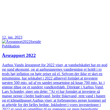
12. jan. 2023
Publikation
Årsrapport 2022
Aarhus Vands årsrapport for 2022 viser, at vandselskabet har en god
og sund økonomi, og at aarhusianernes vandregning er holdt i ro
trods høj inflation og høje priser på el. Selvom der ikke et sket en
prisstigning, har selskabet i 2022 alligevel formået at investere
næsten 500 mio. ud af en samlet omsætning på knap 700 mio. kr. i
grønne tiltag og et sundere vandkredsløb. Direktør i Aarhus Vand,
Lars Schrøder, siger om dette: ”At vi har formået at investere så
mange penge i bedre badevand, bedre fiskevand, rent vand i hanen
og et klimatilpasset Aarhus viser, at forbrugernes penge kommer ud
at arbejde for det fælles bedste. Inkluderet i vores investeringer i
2022 er også en omstilling til en grønnere og mere bæredygtig