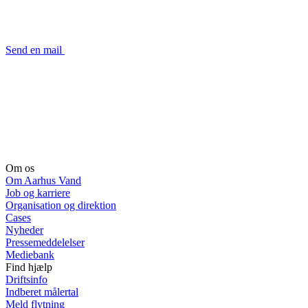
Send en mail
Om os
Om Aarhus Vand
Job og karriere
Organisation og direktion
Cases
Nyheder
Pressemeddelelser
Mediebank
Find hjælp
Driftsinfo
Indberet målertal
Meld flytning