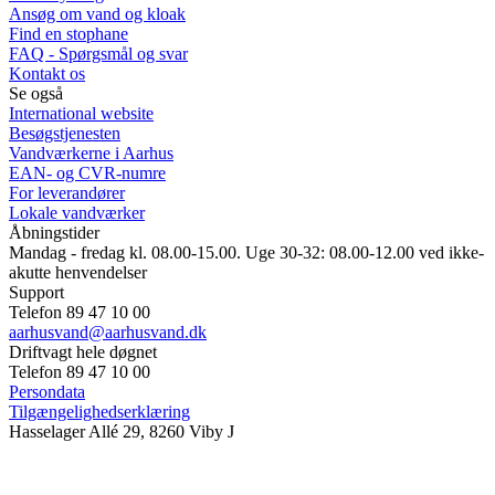
Ansøg om vand og kloak
Find en stophane
FAQ - Spørgsmål og svar
Kontakt os
Se også
International website
Besøgstjenesten
Vandværkerne i Aarhus
EAN- og CVR-numre
For leverandører
Lokale vandværker
Åbningstider
Mandag - fredag kl. 08.00-15.00. Uge 30-32: 08.00-12.00 ved ikke-
akutte henvendelser
Support
Telefon 89 47 10 00
aarhusvand@aarhusvand.dk
Driftvagt hele døgnet
Telefon 89 47 10 00
Persondata
Tilgængelighedserklæring
Hasselager Allé 29, 8260 Viby J