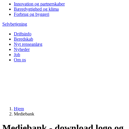
Innovation og partnerskaber
Bæredygtighed og klima
Forbrug og byggeri
Selvbetjening
Driftsinfo
Beredskab
Nyt renseanlæg
Nyheder
Job
Om os
Hjem
Mediebank
Mediebank - download logo og