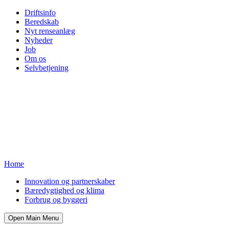
Driftsinfo
Beredskab
Nyt renseanlæg
Nyheder
Job
Om os
Selvbetjening
Home
Innovation og partnerskaber
Bæredygtighed og klima
Forbrug og byggeri
Open Main Menu