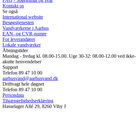
FAQ - Spørgsmål og svar
Kontakt os
Se også
International website
Besøgstjenesten
Vandværkerne i Aarhus
EAN- og CVR-numre
For leverandører
Lokale vandværker
Åbningstider
Mandag - fredag kl. 08.00-15.00. Uge 30-32: 08.00-12.00 ved ikke-
akutte henvendelser
Support
Telefon 89 47 10 00
aarhusvand@aarhusvand.dk
Driftvagt hele døgnet
Telefon 89 47 10 00
Persondata
Tilgængelighedserklæring
Hasselager Allé 29, 8260 Viby J