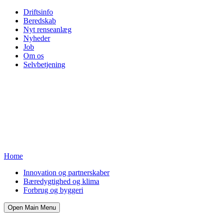
Driftsinfo
Beredskab
Nyt renseanlæg
Nyheder
Job
Om os
Selvbetjening
Home
Innovation og partnerskaber
Bæredygtighed og klima
Forbrug og byggeri
Open Main Menu