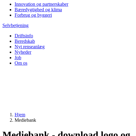
Innovation og partnerskaber
Bæredygtighed og klima
Forbrug og byggeri
Selvbetjening
Driftsinfo
Beredskab
Nyt renseanlæg
Nyheder
Job
Om os
Hjem
Mediebank
Mediebank - download logo og