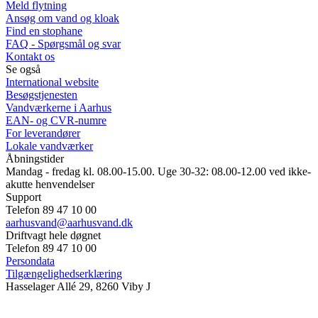
Meld flytning
Ansøg om vand og kloak
Find en stophane
FAQ - Spørgsmål og svar
Kontakt os
Se også
International website
Besøgstjenesten
Vandværkerne i Aarhus
EAN- og CVR-numre
For leverandører
Lokale vandværker
Åbningstider
Mandag - fredag kl. 08.00-15.00. Uge 30-32: 08.00-12.00 ved ikke-
akutte henvendelser
Support
Telefon 89 47 10 00
aarhusvand@aarhusvand.dk
Driftvagt hele døgnet
Telefon 89 47 10 00
Persondata
Tilgængelighedserklæring
Hasselager Allé 29, 8260 Viby J