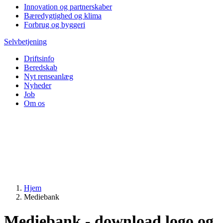
Innovation og partnerskaber
Bæredygtighed og klima
Forbrug og byggeri
Selvbetjening
Driftsinfo
Beredskab
Nyt renseanlæg
Nyheder
Job
Om os
Hjem
Mediebank
Mediebank - download logo og