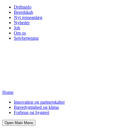
Driftsinfo
Beredskab
Nyt renseanlæg
Nyheder
Job
Om os
Selvbetjening
Home
Innovation og partnerskaber
Bæredygtighed og klima
Forbrug og byggeri
Open Main Menu