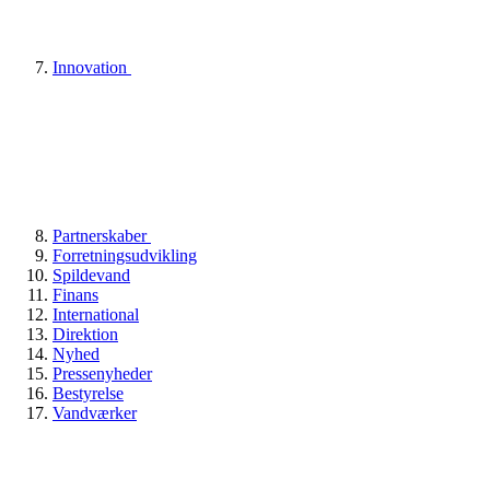
Innovation
Partnerskaber
Forretningsudvikling
Spildevand
Finans
International
Direktion
Nyhed
Pressenyheder
Bestyrelse
Vandværker